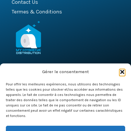
Contact Us
Termes & Conditions
Gérer le consentement
MY HYGIENE DISTRIBUTION
7 Rue Montespan 91000
Pour offrir les meilleures expériences, nous utilisons des technologies
Evry Courcouronnes
telles que les cookies pour stocker et/ou accéder aux informations des
appareils. Le fait de consentir à ces technologies nous permettra de
+33 1 80 85 93 23
traiter des données telles que le comportement de navigation ou les ID
+33 7 64 28 99 77
uniques sur ce site. Le fait de ne pas consentir ou de retirer son
consentement peut avoir un effet négatif sur certaines caractéristiques
commercial@myhd-france.fr
et fonctions.