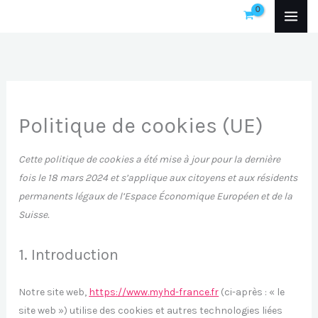
Consent
Consent
Consent
Consent
Consent
Consent
Consent
Consent
Consent
Consent
Marketing
Aller
to
to
to
to
to
to
to
to
to
to
au
service
service
service
service
service
service
service
service
service
service
contenu
under-
elementor
woocommerc
wordpress
complianz
intercom-
stripe
sourcebuster
litespeed
divers
construction
messenger
js
Politique de cookies (UE)
Cette politique de cookies a été mise à jour pour la dernière
fois le 18 mars 2024 et s’applique aux citoyens et aux résidents
permanents légaux de l’Espace Économique Européen et de la
Suisse.
1. Introduction
Notre site web,
https://www.myhd-france.fr
(ci-après : « le
site web ») utilise des cookies et autres technologies liées