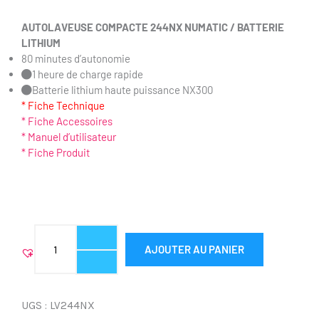
AUTOLAVEUSE COMPACTE
244NX NUMATIC /
BATTERIE
LITHIUM
80 minutes d’autonomie
1 heure de charge rapide
Batterie lithium haute puissance NX300
* Fiche Technique
* Fiche Accessoires
* Manuel d’utilisateur
* Fiche Produit
quantité
AJOUTER AU PANIER
de
AUTOLAVEUSE
COMPACTE 244NX
UGS :
LV244NX