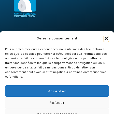
MY HYGIENE DISTRIBUTION
Gérer le consentement
7 Rue Montespan 91000
Evry Courcouronnes
Pour offrir les meilleures expériences, nous utilisons des technologies
telles que les cookies pour stocker et/ou accéder aux informations des
+33 1 80 85 93 23
appareils. Le fait de consentir à ces technologies nous permettra de
+33 7 64 28 99 77
traiter des données telles que le comportement de navigation ou les ID
uniques sur ce site. Le fait de ne pas consentir ou de retirer son
commercial@myhd-france.fr
consentement peut avoir un effet négatif sur certaines caractéristiques
et fonctions.
Accepter
Livraison Offerte à Partir de 350€ HT dans toute la France
Refuser
Métropolitaine.
Copyright © 2026 MY HYGIENE DISTRIBUTION. Powered by B2B Equipement.
Voir les préférences