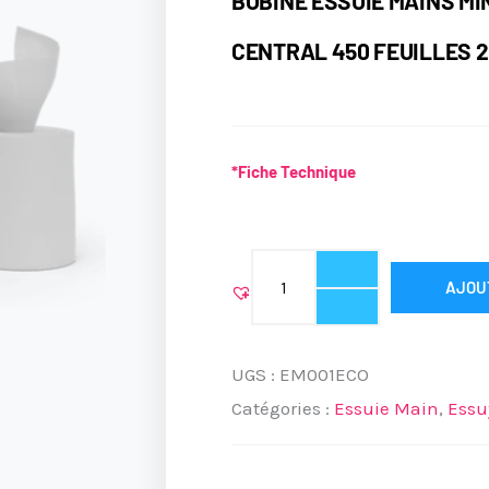
BOBINE ESSUIE MAINS MI
CENTRAL 450 FEUILLES 2
*Fiche Technique
quantité
AJOU
de
BOBINE
ESSUIE
UGS :
EM001ECO
MAINS
Catégories :
Essuie Main
,
Essu
MINI
ECO