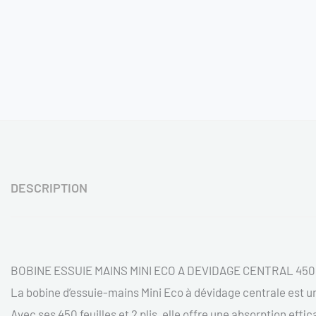
DESCRIPTION
BOBINE ESSUIE MAINS MINI ECO A DEVIDAGE CENTRAL 45
La bobine d’essuie-mains Mini Eco à dévidage centrale est 
Avec ses 450 feuilles et 2 plis, elle offre une absorption eff