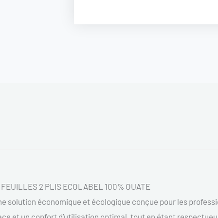
A
DEVIDAGE
CENTRAL
450
FEUILLES
2
PLIS
ECOLABEL
0 FEUILLES 2 PLIS ECOLABEL 100% OUATE
une solution économique et écologique conçue pour les profess
icace et un confort d’utilisation optimal, tout en étant respectu