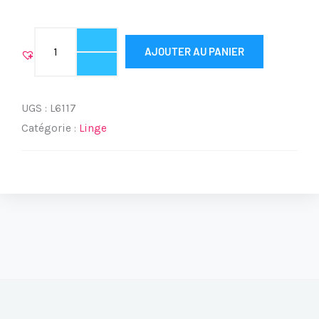
quantité
AJOUTER AU PANIER
de
SENET
ENT
UGS :
L6117
6117
Catégorie :
Linge
ASSOUPLISSANT
5L